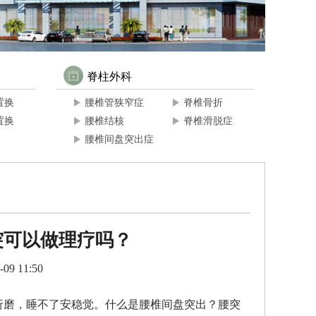
脊柱外科
置换
腰椎管狭窄症
脊椎骨折
置换
腰椎结核
脊椎滑脱症
腰椎间盘突出症
突可以做理疗吗？
09 11:50
折磨，睡不了安稳觉。什么是腰椎间盘突出？腰突